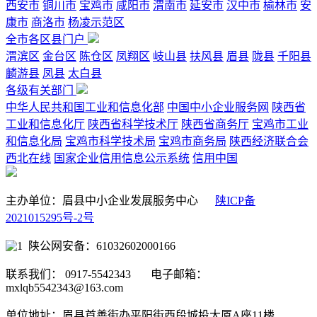
西安市
铜川市
宝鸡市
咸阳市
渭南市
延安市
汉中市
榆林市
安
康市
商洛市
杨凌示范区
全市各区县门户
渭滨区
金台区
陈仓区
凤翔区
岐山县
扶风县
眉县
陇县
千阳县
麟游县
凤县
太白县
各级有关部门
中华人民共和国工业和信息化部
中国中小企业服务网
陕西省
工业和信息化厅
陕西省科学技术厅
陕西省商务厅
宝鸡市工业
和信息化局
宝鸡市科学技术局
宝鸡市商务局
陕西经济联合会
西北在线
国家企业信用信息公示系统
信用中国
主办单位：眉县中小企业发展服务中心
陕ICP备
2021015295号-2号
陕公网安备：61032602000166
联系我们： 0917-5542343 电子邮箱：
mxlqb5542343@163.com
单位地址：眉县首善街办平阳街西段城投大厦A座11楼