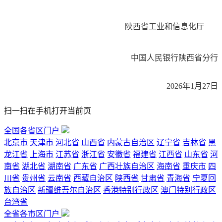
陕西省工业和信息化厅
中国人民银行陕西省分行
2026年1月27日
扫一扫在手机打开当前页
全国各省区门户
北京市
天津市
河北省
山西省
内蒙古自治区
辽宁省
吉林省
黑
龙江省
上海市
江苏省
浙江省
安徽省
福建省
江西省
山东省
河
南省
湖北省
湖南省
广东省
广西壮族自治区
海南省
重庆市
四
川省
贵州省
云南省
西藏自治区
陕西省
甘肃省
青海省
宁夏回
族自治区
新疆维吾尔自治区
香港特别行政区
澳门特别行政区
台湾省
全省各市区门户