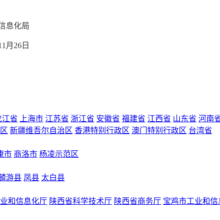
化局
6日
龙江省
上海市
江苏省
浙江省
安徽省
福建省
江西省
山东省
河南
区
新疆维吾尔自治区
香港特别行政区
澳门特别行政区
台湾省
康市
商洛市
杨凌示范区
麟游县
凤县
太白县
业和信息化厅
陕西省科学技术厅
陕西省商务厅
宝鸡市工业和信