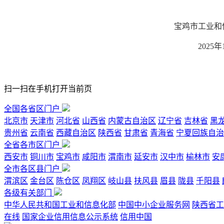
宝鸡市工业和信息
2025年11月2
扫一扫在手机打开当前页
全国各省区门户
北京市
天津市
河北省
山西省
内蒙古自治区
辽宁省
吉林省
黑
贵州省
云南省
西藏自治区
陕西省
甘肃省
青海省
宁夏回族自治
全省各市区门户
西安市
铜川市
宝鸡市
咸阳市
渭南市
延安市
汉中市
榆林市
安
全市各区县门户
渭滨区
金台区
陈仓区
凤翔区
岐山县
扶风县
眉县
陇县
千阳县
各级有关部门
中华人民共和国工业和信息化部
中国中小企业服务网
陕西省工
在线
国家企业信用信息公示系统
信用中国