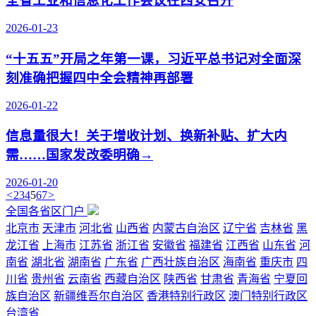
全省工业和信息化工作会议在西安召开
2026-01-23
“十五五”开局之年第一课，习近平总书记对全面深
刻准确把握四中全会精神再部署
2026-01-22
信息量很大！关于增收计划、换新补贴、扩大内
需……国家发改委明确→
2026-01-20
<
2
3
4
5
6
7
>
全国各省区门户
北京市
天津市
河北省
山西省
内蒙古自治区
辽宁省
吉林省
黑
龙江省
上海市
江苏省
浙江省
安徽省
福建省
江西省
山东省
河
南省
湖北省
湖南省
广东省
广西壮族自治区
海南省
重庆市
四
川省
贵州省
云南省
西藏自治区
陕西省
甘肃省
青海省
宁夏回
族自治区
新疆维吾尔自治区
香港特别行政区
澳门特别行政区
台湾省