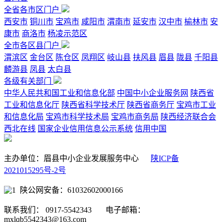
全省各市区门户
西安市
铜川市
宝鸡市
咸阳市
渭南市
延安市
汉中市
榆林市
安
康市
商洛市
杨凌示范区
全市各区县门户
渭滨区
金台区
陈仓区
凤翔区
岐山县
扶风县
眉县
陇县
千阳县
麟游县
凤县
太白县
各级有关部门
中华人民共和国工业和信息化部
中国中小企业服务网
陕西省
工业和信息化厅
陕西省科学技术厅
陕西省商务厅
宝鸡市工业
和信息化局
宝鸡市科学技术局
宝鸡市商务局
陕西经济联合会
西北在线
国家企业信用信息公示系统
信用中国
主办单位：眉县中小企业发展服务中心
陕ICP备
2021015295号-2号
陕公网安备：61032602000166
联系我们： 0917-5542343 电子邮箱：
mxlqb5542343@163.com