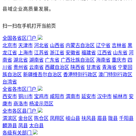
县域企业高质量发展。
扫一扫在手机打开当前页
全国各省区门户
北京市
天津市
河北省
山西省
内蒙古自治区
辽宁省
吉林省
黑
龙江省
上海市
江苏省
浙江省
安徽省
福建省
江西省
山东省
河
南省
湖北省
湖南省
广东省
广西壮族自治区
海南省
重庆市
四
川省
贵州省
云南省
西藏自治区
陕西省
甘肃省
青海省
宁夏回
族自治区
新疆维吾尔自治区
香港特别行政区
澳门特别行政区
台湾省
全省各市区门户
西安市
铜川市
宝鸡市
咸阳市
渭南市
延安市
汉中市
榆林市
安
康市
商洛市
杨凌示范区
全市各区县门户
渭滨区
金台区
陈仓区
凤翔区
岐山县
扶风县
眉县
陇县
千阳县
麟游县
凤县
太白县
各级有关部门