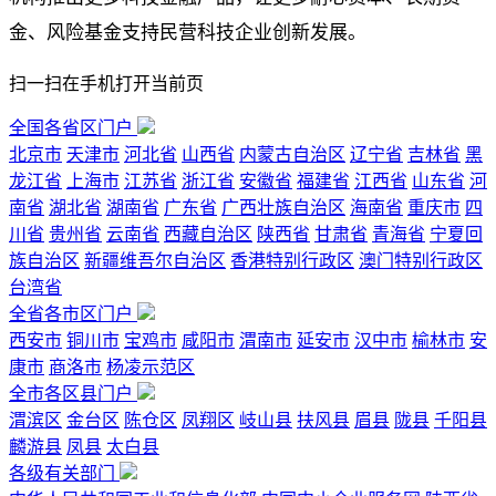
金、风险基金支持民营科技企业创新发展。
扫一扫在手机打开当前页
全国各省区门户
北京市
天津市
河北省
山西省
内蒙古自治区
辽宁省
吉林省
黑
龙江省
上海市
江苏省
浙江省
安徽省
福建省
江西省
山东省
河
南省
湖北省
湖南省
广东省
广西壮族自治区
海南省
重庆市
四
川省
贵州省
云南省
西藏自治区
陕西省
甘肃省
青海省
宁夏回
族自治区
新疆维吾尔自治区
香港特别行政区
澳门特别行政区
台湾省
全省各市区门户
西安市
铜川市
宝鸡市
咸阳市
渭南市
延安市
汉中市
榆林市
安
康市
商洛市
杨凌示范区
全市各区县门户
渭滨区
金台区
陈仓区
凤翔区
岐山县
扶风县
眉县
陇县
千阳县
麟游县
凤县
太白县
各级有关部门