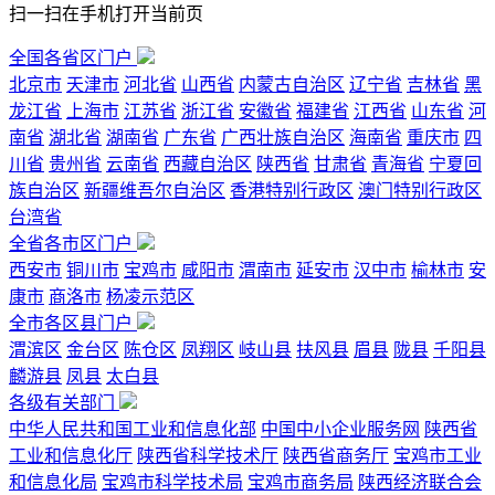
扫一扫在手机打开当前页
全国各省区门户
北京市
天津市
河北省
山西省
内蒙古自治区
辽宁省
吉林省
黑
龙江省
上海市
江苏省
浙江省
安徽省
福建省
江西省
山东省
河
南省
湖北省
湖南省
广东省
广西壮族自治区
海南省
重庆市
四
川省
贵州省
云南省
西藏自治区
陕西省
甘肃省
青海省
宁夏回
族自治区
新疆维吾尔自治区
香港特别行政区
澳门特别行政区
台湾省
全省各市区门户
西安市
铜川市
宝鸡市
咸阳市
渭南市
延安市
汉中市
榆林市
安
康市
商洛市
杨凌示范区
全市各区县门户
渭滨区
金台区
陈仓区
凤翔区
岐山县
扶风县
眉县
陇县
千阳县
麟游县
凤县
太白县
各级有关部门
中华人民共和国工业和信息化部
中国中小企业服务网
陕西省
工业和信息化厅
陕西省科学技术厅
陕西省商务厅
宝鸡市工业
和信息化局
宝鸡市科学技术局
宝鸡市商务局
陕西经济联合会