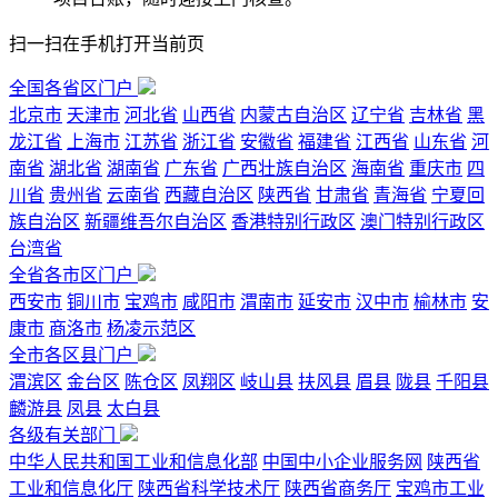
扫一扫在手机打开当前页
全国各省区门户
北京市
天津市
河北省
山西省
内蒙古自治区
辽宁省
吉林省
黑
龙江省
上海市
江苏省
浙江省
安徽省
福建省
江西省
山东省
河
南省
湖北省
湖南省
广东省
广西壮族自治区
海南省
重庆市
四
川省
贵州省
云南省
西藏自治区
陕西省
甘肃省
青海省
宁夏回
族自治区
新疆维吾尔自治区
香港特别行政区
澳门特别行政区
台湾省
全省各市区门户
西安市
铜川市
宝鸡市
咸阳市
渭南市
延安市
汉中市
榆林市
安
康市
商洛市
杨凌示范区
全市各区县门户
渭滨区
金台区
陈仓区
凤翔区
岐山县
扶风县
眉县
陇县
千阳县
麟游县
凤县
太白县
各级有关部门
中华人民共和国工业和信息化部
中国中小企业服务网
陕西省
工业和信息化厅
陕西省科学技术厅
陕西省商务厅
宝鸡市工业