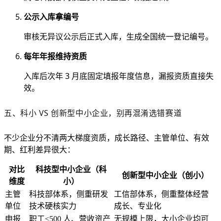
公示入库拿编号
审核无异议公示后正式入库，生成全国统一登记编号。
每年年报维持资质
入库后次年 3 月底固定填报年度信息，漏报资质直接失
效。
五、科小 VS 创新型中小企业，别再混淆选错赛道
不少企业分不清两大梯度资质，成长路径、主管单位、有效
期、红利差异很大：
对比
科技型中小企业（科
创新型中小企业（创小）
维度
小）
主管
科技部体系，侧重研发
工信部体系，侧重整体经营
单位
技术硬核实力
成长、专业化
申报
职工≤500 人、营收资产
无规模上限，大小企业均可