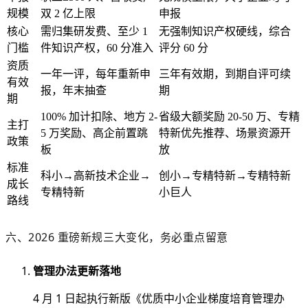
规模
双 2 亿上限
申报
核心
需归集研发费、至少 1
无强制知识产权硬线，综合
门槛
件知识产权，60 分准入
评分 60 分
资质
一年一评，每年重新申
三年有效期，到期自评可续
有效
报，年末抽查
期
期
100% 加计扣除、地方 2-
省级大额奖励 20-50 万、专精
主打
5 万奖励、高企前置跳
特新优先推荐、场景资源开
政策
板
放
标准
科小→高新技术企业→
创小→专精特新→专精特新
成长
专精特新
小巨人
路线
六、2026 重磅新规三大变化，务必重点留意
管理办法更新落地
4 月 1 日起执行新版《优质中小企业梯度培育管理办